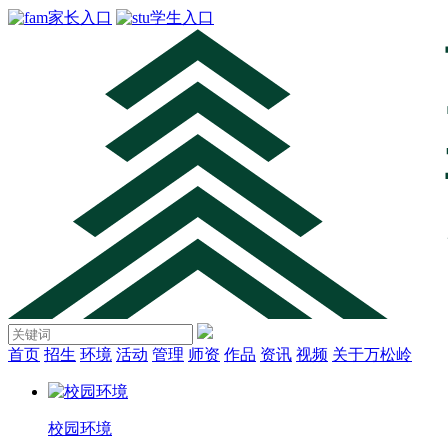
家长入口
学生入口
首页
招生
环境
活动
管理
师资
作品
资讯
视频
关于万松岭
校园环境