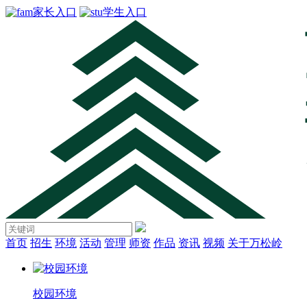
家长入口
学生入口
首页
招生
环境
活动
管理
师资
作品
资讯
视频
关于万松岭
校园环境