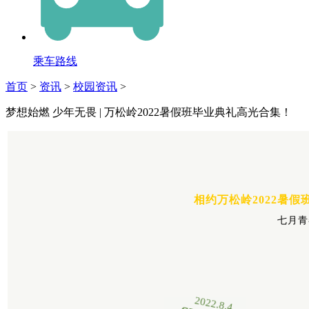
乘车路线
首页
>
资讯
>
校园资讯
>
梦想始燃 少年无畏 | 万松岭2022暑假班毕业典礼高光合集！
相约万松岭2022暑假
七月青
2022.8.4